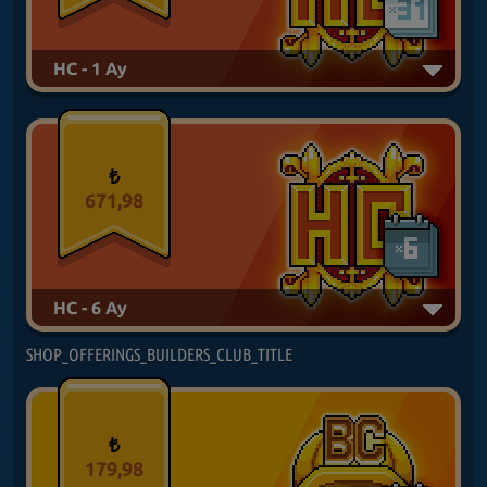
HC - 1 Ay
₺
671,98
HC - 6 Ay
SHOP_OFFERINGS_BUILDERS_CLUB_TITLE
₺
179,98