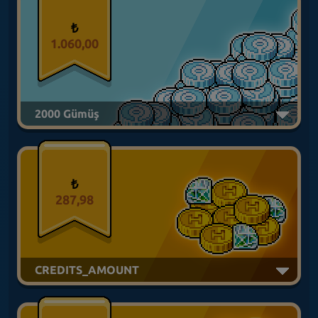
₺
1.060,00
2000 Gümüş
₺
287,98
CREDITS_AMOUNT