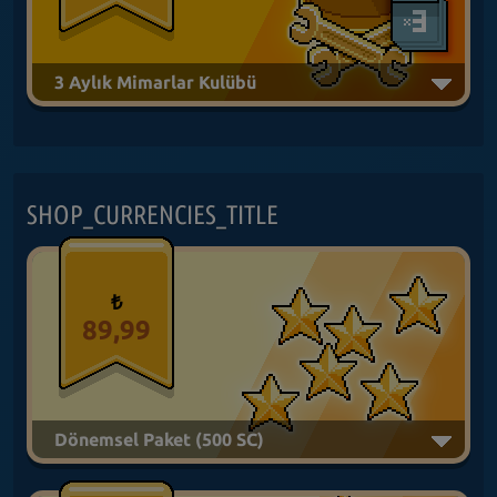
3 Aylık Mimarlar Kulübü
SHOP_CURRENCIES_TITLE
₺
89,99
Dönemsel Paket (500 SC)