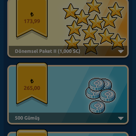
₺
173,99
Dönemsel Paket II (1,000 SC)
₺
265,00
500 Gümüş