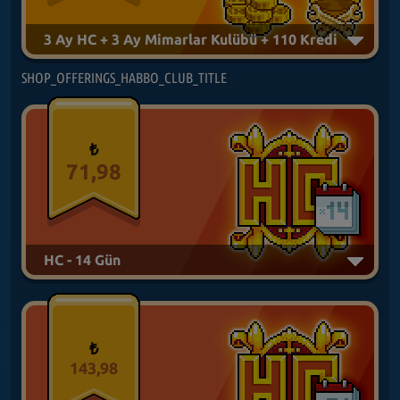
3 Ay HC + 3 Ay Mimarlar Kulübü + 110 Kredi
SHOP_OFFERINGS_HABBO_CLUB_TITLE
₺
71,98
HC - 14 Gün
₺
143,98