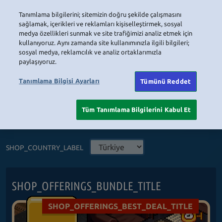
Tanımlama bilgilerini; sitemizin doğru şekilde çalışmasını
LOGIN
sağlamak, içerikleri ve reklamları kişiselleştirmek, sosyal
medya özellikleri sunmak ve site trafiğimizi analiz etmek için
kullanıyoruz. Aynı zamanda site kullanımınızla ilgili bilgileri;
sosyal medya, reklamcılık ve analiz ortaklarımızla
HOME
NAVIGATION_COMMUNITY
NAVIGATION_SHOP
NAVIGATION_PLAYING_HABBO
NAVIGAT
paylaşıyoruz.
Tanımlama Bilgisi Ayarları
SHOP_BUY_TAB
Tümünü Reddet
Tüm Tanımlama Bilgilerini Kabul Et
SHOP_TITLE
SHOP_COUNTRY_LABEL
SHOP_OFFERINGS_BUNDLE_TITLE
SHOP_OFFERINGS_BEST_DEAL_TITLE