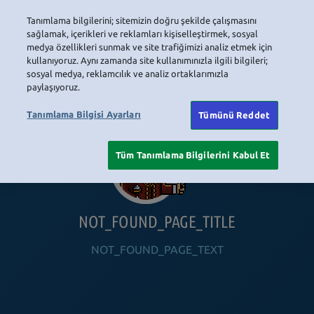
Tanımlama bilgilerini; sitemizin doğru şekilde çalışmasını
LOGIN
sağlamak, içerikleri ve reklamları kişiselleştirmek, sosyal
medya özellikleri sunmak ve site trafiğimizi analiz etmek için
kullanıyoruz. Aynı zamanda site kullanımınızla ilgili bilgileri;
sosyal medya, reklamcılık ve analiz ortaklarımızla
HOME
NAVIGATION_COMMUNITY
NAVIGATION_SHOP
NAVIGATION_PLAYING_HABBO
NAVIGAT
paylaşıyoruz.
Tanımlama Bilgisi Ayarları
Tümünü Reddet
Tüm Tanımlama Bilgilerini Kabul Et
NOT_FOUND_PAGE_TITLE
NOT_FOUND_PAGE_TEXT