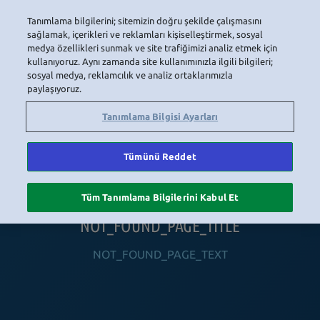
Tanımlama bilgilerini; sitemizin doğru şekilde çalışmasını
LOGIN
sağlamak, içerikleri ve reklamları kişiselleştirmek, sosyal
medya özellikleri sunmak ve site trafiğimizi analiz etmek için
kullanıyoruz. Aynı zamanda site kullanımınızla ilgili bilgileri;
sosyal medya, reklamcılık ve analiz ortaklarımızla
HOME
NAVIGATION_COMMUNITY
NAVIGATION_SHOP
NAVIGATION_PLAYING_HABBO
NAVIGAT
paylaşıyoruz.
Tanımlama Bilgisi Ayarları
Tümünü Reddet
Tüm Tanımlama Bilgilerini Kabul Et
NOT_FOUND_PAGE_TITLE
NOT_FOUND_PAGE_TEXT