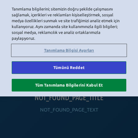
Tanımlama bilgilerini; sitemizin doğru şekilde çalışmasını
LOGIN
sağlamak, içerikleri ve reklamları kişiselleştirmek, sosyal
medya özellikleri sunmak ve site trafiğimizi analiz etmek için
kullanıyoruz. Aynı zamanda site kullanımınızla ilgili bilgileri;
sosyal medya, reklamcılık ve analiz ortaklarımızla
HOME
NAVIGATION_COMMUNITY
NAVIGATION_SHOP
NAVIGATION_PLAYING_HABBO
NAVIGAT
paylaşıyoruz.
Tanımlama Bilgisi Ayarları
Tümünü Reddet
Tüm Tanımlama Bilgilerini Kabul Et
NOT_FOUND_PAGE_TITLE
NOT_FOUND_PAGE_TEXT