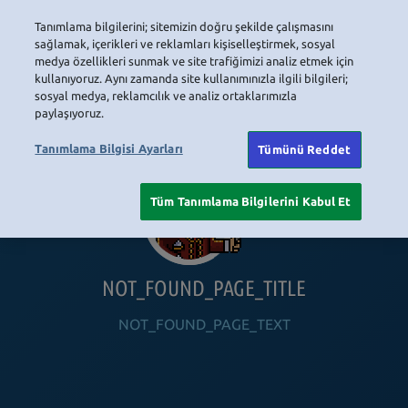
Tanımlama bilgilerini; sitemizin doğru şekilde çalışmasını
LOGIN
sağlamak, içerikleri ve reklamları kişiselleştirmek, sosyal
medya özellikleri sunmak ve site trafiğimizi analiz etmek için
kullanıyoruz. Aynı zamanda site kullanımınızla ilgili bilgileri;
sosyal medya, reklamcılık ve analiz ortaklarımızla
HOME
NAVIGATION_COMMUNITY
NAVIGATION_SHOP
NAVIGATION_PLAYING_HABBO
NAVIGAT
paylaşıyoruz.
Tanımlama Bilgisi Ayarları
Tümünü Reddet
Tüm Tanımlama Bilgilerini Kabul Et
NOT_FOUND_PAGE_TITLE
NOT_FOUND_PAGE_TEXT