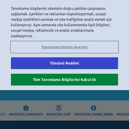
LOGIN
Tanımlama bilgilerini; sitemizin doğru şekilde çalışmasını
sağlamak, içerikleri ve reklamları kişiselleştirmek, sosyal
medya özellikleri sunmak ve site trafiğimizi analiz etmek için
kullanıyoruz. Aynı zamanda site kullanımınızla ilgili bilgileri;
sosyal medya, reklamcılık ve analiz ortaklarımızla
paylaşıyoruz.
Tanımlama Bilgisi Ayarları
HEADER_TITLE
Tümünü Reddet
REGISTER_PROMPT_2
Tüm Tanımlama Bilgilerini Kabul Et
HOME
NAVIGATION_COMMUNITY
NAVIGATION_SHOP
NAVIGATION_PLAYING_HABBO
NAVIGAT